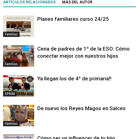
ARTÍCULOS RELACIONADOS
MÁS DEL AUTOR
Planes familiares curso 24/25
Familias
Cena de padres de 1º de la ESO: Cómo
conectar mejor con nuestros hijos
Familias
Ya llegan los de 4º de primaria!!
5PRIM
De nuevo los Reyes Magos en Salces
Familias
Cómo ser un influencer de tu hijo