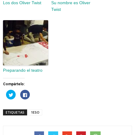
Los dos Oliver Twist
Su nombre es Oliver
Twist
Preparando el teatro
Compártelo:
Haz
Haz
clic
clic
para
para
compartir
compartir
en
en
Twitter
Facebook
ETIQUETAS
1ESO
(Se
(Se
abre
abre
en
en
una
una
ventana
ventana
nueva)
nueva)