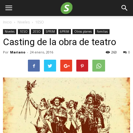
Inicio
Niveles
1ESO
Niveles
1ESO
2ESO
5PRIM
6PRIM
Otros planes
Familias
Casting de la obra de teatro
Por
Mariano
-
24 enero, 2016
263
0