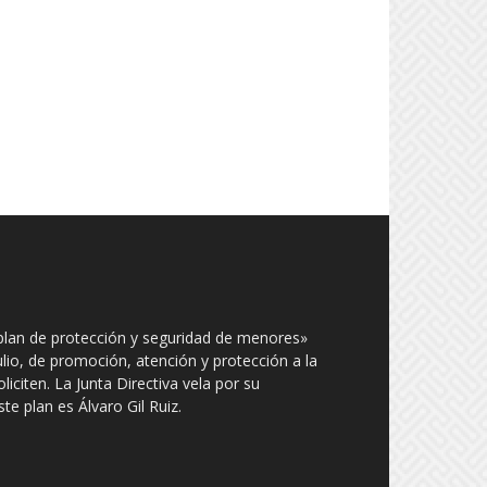
plan de protección y seguridad de menores»
julio, de promoción, atención y protección a la
iciten. La Junta Directiva vela por su
e plan es Álvaro Gil Ruiz.