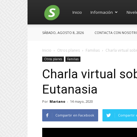
Salces
Inicio
Información
Nivel
SÁBADO, AGOSTO 8, 2026
CONTACTA CON NOSOTROS:
Inicio
Otros planes
Familias
Charla virtual sob
Otros planes
Familias
Charla virtual so
Eutanasia
Por
Mariano
-
14 mayo, 2020
Compartir en Facebook
Compartir 