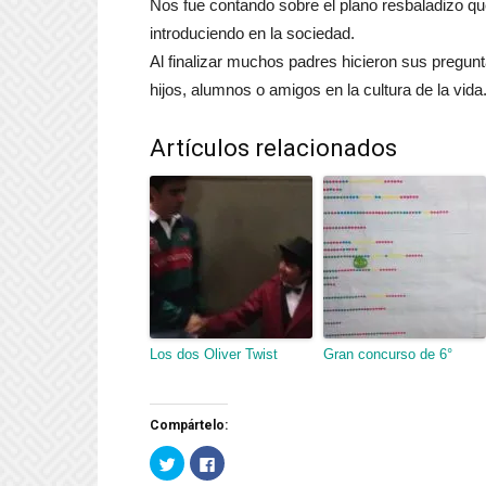
Nos fue contando sobre el plano resbaladizo qu
introduciendo en la sociedad.
Al finalizar muchos padres hicieron sus pregun
hijos, alumnos o amigos en la cultura de la vida
Artículos relacionados
Los dos Oliver Twist
Gran concurso de 6°
Compártelo:
Haz
Haz
clic
clic
para
para