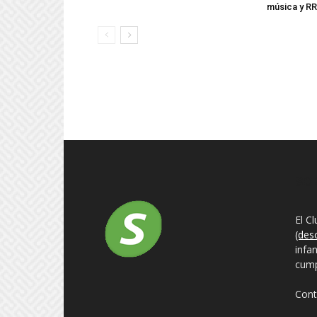
música y R
SO
El C
(des
infa
cump
Cont