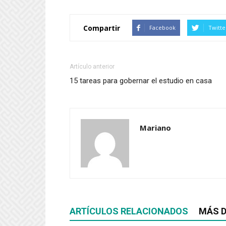
compartir
compartir
en
en
Twitter
Facebook
(Se
(Se
Compartir
Facebook
Twitte
abre
abre
en
en
una
una
ventana
ventana
nueva)
nueva)
Artículo anterior
15 tareas para gobernar el estudio en casa
Mariano
ARTÍCULOS RELACIONADOS
MÁS D