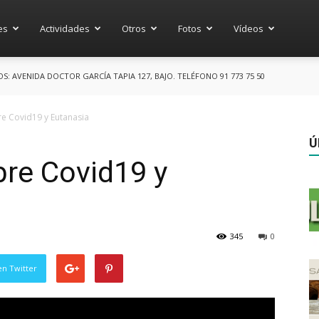
es
Actividades
Otros
Fotos
Vídeos
 AVENIDA DOCTOR GARCÍA TAPIA 127, BAJO. TELÉFONO 91 773 75 50
re Covid19 y Eutanasia
Ú
bre Covid19 y
345
0
en Twitter