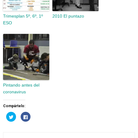
Trimesplan 5º, 6º, 1º
2010 El puntazo
ESO
Pintando antes del
coronavirus
Compártelo:
Haz
Haz
clic
clic
para
para
compartir
compartir
en
en
Twitter
Facebook
(Se
(Se