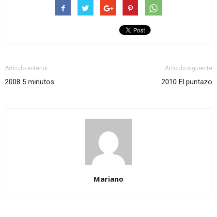
abre
abre
en
en
una
una
ventana
ventana
nueva)
nueva)
Artículo anterior
Artículo siguiente
2008 5 minutos
2010 El puntazo
Mariano