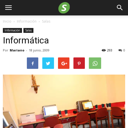
Inicio
Información
Salas
Información
Salas
Informática
Por
Mariano
-
18 junio, 2009
293
0