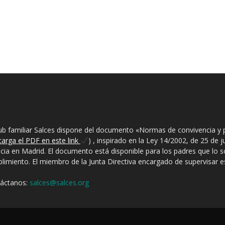
BRE NOSOTROS
lub familiar Salces dispone del documento «Normas de convivencia y 
carga el PDF en este link
) , inspirado en la Ley 14/2002, de 25 de 
ncia en Madrid. El documento está disponible para los padres que lo sol
limiento. El miembro de la Junta Directiva encargado de supervisar est
áctanos:
salces@salces.org