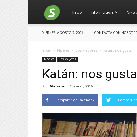
Salces
Inicio
Información
Nivel
VIERNES, AGOSTO 7, 2026
CONTACTA CON NOSOTROS:
Inicio
Niveles
Los Mayores
Katán: nos gusta!!
Niveles
Los Mayores
Katán: nos gusta
Por
Mariano
-
1 marzo, 2016
Compartir en Facebook
Compartir 