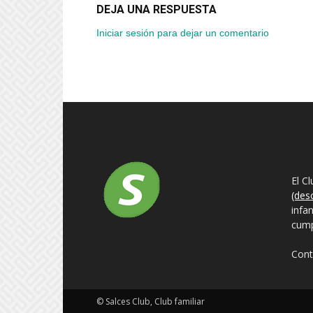
DEJA UNA RESPUESTA
Iniciar sesión para dejar un comentario
SO
El C
(des
infa
cump
Cont
© Salces Club, Club familiar