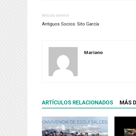
una
una
ventana
ventana
nueva)
nueva)
Artículo anterior
Antiguos Socios: Sito García
Mariano
ARTÍCULOS RELACIONADOS
MÁS D